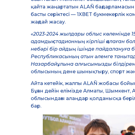
қайта жаңартатын ALAÑ бағдарламасын 
басты серіктесі — 1XBET букмекерлік 
жағдай жасау.
«2023-2024 жылдары облыс көлемінде 15
адамдық стадионның кірпіші қалаған бо
небәрі бір айдың ішінде пайдалануға бе
Республикасының атын әлемге танытады
Назарбайұлына алғысымызды білдіремін
облысының дене шынықтыру, спорт жә
Айта кетейік, жалпы ALAÑ жобасы бой
Бұған дейін елімізде Алматы, Шымкент, 
облысындағы алаңдар қолданысқа беріл
бар.