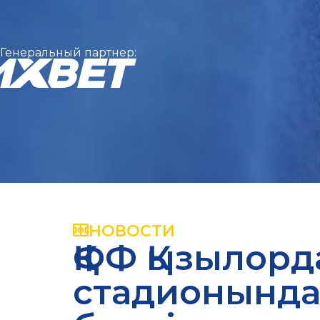
Генеральный партнер:
НОВОСТИ
ҚФФ Қызылор
стадионында