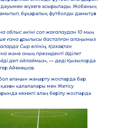
қолдауымен жүзеге асырылады. Жобаның
дамытып, бұқаралық футболды дамытуға
на облыс әкімі сол жағалаудан 10 мың
еше ғана құрылысы басталған алаңымыз
аларда Сыр елінің, Қазақстан
на және оның президенті Әділет
ейді деп ойлаймыз», —
деді Қызылорда
гер Айекешов.
бол алаңын жаңарту жоспарда бар.
зқазған қалалалары мен Жетісу
рында кезекті алаң берілу жоспарда