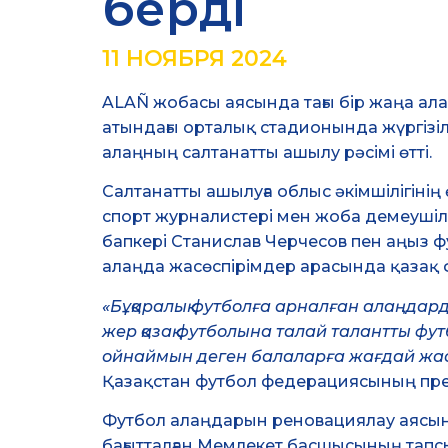
берді
11 НОЯБРЯ 2024
ALAÑ жобасы аясында тағы бір жаңа ал
атындағы орталық стадионында жүргізіл
алаңның салтанатты ашылу рәсімі өтті.
Салтанатты ашылуға облыс әкімшілігін
спорт журналистері мен жоба демеуші
бапкері Станислав Черчесов пен аңыз ф
алаңда жасөспірімдер арасында қазақ ф
«Бұқаралық футболға арналған алаңдард
жер қазақ футболына талай талантты ф
ойнаймын деген балаларға жағдай жасау
Қазақстан футбол федерациясының пре
Футбол алаңдарын реновациялау аясын
бағытталған Мемлекет басшысының тап