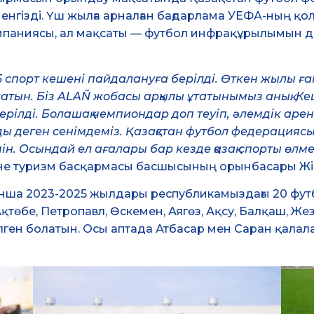
енгізді. Үш жылға арналған бағдарлама УЕФА-ның 
компаниясы, ал мақсаты — футбол инфрақұрылымын 
 спорт кешені пайдалануға берілді. Өткен жылы ға
латын. Біз ALAÑ жобасы арқылы ұтатынымыз анық. К
рілді. Болашақ чемпиондар доп теуіп, әлемдік арен
 деген сенімдеміз. Қазақстан футбол федерациясы
. Осындай ел ағалары бар кезде қазақ спорты өлм
не туризм басқармасы басшысының орынбасары Жі
ынша 2023-2025 жылдары республикамыздағы 20 фут
Ақтөбе, Петропавл, Өскемен, Аягөз, Ақсу, Балқаш, Же
ген болатын. Осы аптада Атбасар мен Саран қалала