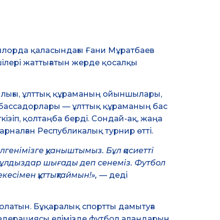
зылорда қаласындағы Ғани Мұратбаев
шілері жаттығатын жерде қосалқы
шылығы, ұлттық құраманың ойыншылары,
мбассадорлары — ұлттық құраманың бас
зіп, қолтаңба берді. Сондай-ақ, жаңа
рналған Республикалық турнир өтті.
енімізге қуаныштымыз. Бұл қасиетті
жұлдыздар шығады деп сенеміз. Футбол
есімен құттықтаймын!», —
деді
латын. Бұқаралық спортты дамытуға
едерациясы елімізде футбол алаңдарын