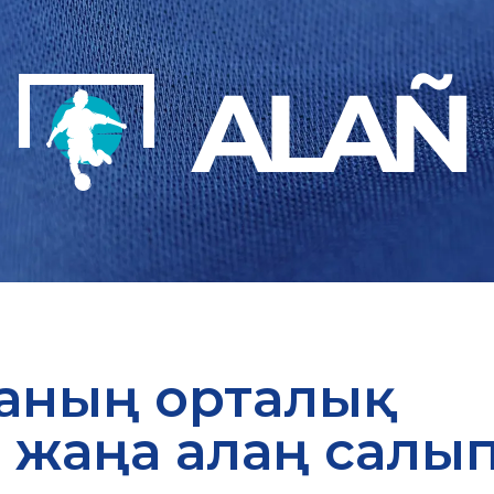
даның орталық
 жаңа алаң салы