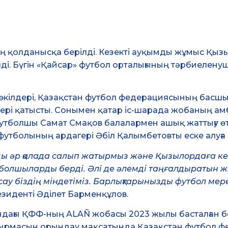
аң қолданысқа берілді. Кезекті ауқымды жұмыс Қы
ді. Бүгін «Қайсар» футбол орталығының тәрбиелену
ің өкілдері, Қазақстан футбол федерациясының бас
лері қатысты. Сонымен қатар іс-шарада жобаның а
утболшы Самат Смақов балалармен ашық жаттығу өткі
утболының ардагері Әбіл Қалымбетовты еске алуға а
ы әр қалада салып жатырмыз және Қызылордаға келг
утболшыларды берді. Әлі де әлемді таңғалдыратын 
 біздің міндетіміз. Барлықтарынызды футбол мерек
зиденті Әділет Барменқұлов.
дағы ҚФФ-ның ALAÑ жобасы 2023 жылы басталған бо
сырмасын орындау мақсатында Қазақстан футбол ф