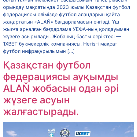
орындау мақсатында 2023 жылы Қазақстан футбол
федерациясы елімізде футбол алаңдарын қайта
жаңартатын «ALAÑ» бағдарламасын енгізді. Үш
жылға арналған бағдарлама УЕФА-ның қолдауымен
жүзеге асырылады. Жобаның басты серіктесі —
1XBET букмекерлік компаниясы. Негізгі мақсат —
футбол инфрақұрылымын […]
Қазақстан футбол
федерациясы ауқымды
ALAŇ жобасын одан әрі
жүзеге асуын
жалғастырады.