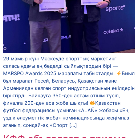
29 мамыр күні Мәскеуде спорттық маркетинг
саласындағы ең беделді сыйлықтардың бірі —
MARSPO Awards 2025 марапаты табысталды.
Биыл
бұл марапат Ресей, Беларусь, Қазақстан және
Армениядан келген спорт индустриясының өкілдерін
біріктірді. Байқауға 350-ден астам өтінім түсіп,
финалға 200-ден аса жоба шықты!
Қазақстан
футбол федерациясы ұсынған «ALAÑ» жобасы «Ең
үздік әлеуметтік жоба» номинациясында жеңімпаз
атанып, сондай-ақ «Спорт […]