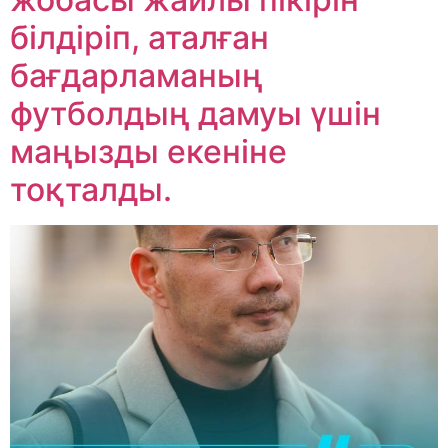
білдіріп, аталған
бағдарламаның
футболдың дамуы үшін
маңызды екеніне
тоқталды.