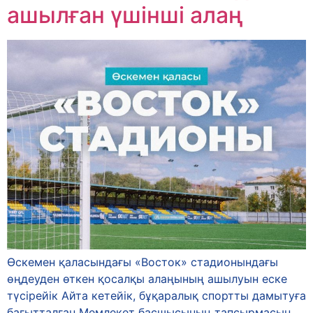
ашылған үшінші алаң
Өскемен қаласындағы «Восток» стадионындағы
өңдеуден өткен қосалқы алаңының ашылуын еске
түсірейік Айта кетейік, бұқаралық спортты дамытуға
бағытталған Мемлекет басшысының тапсырмасын