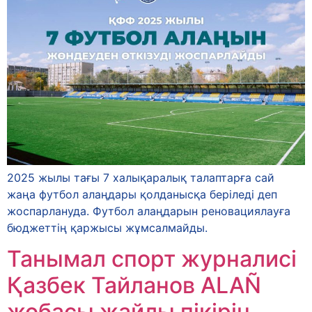
2025 жылы тағы 7 халықаралық талаптарға сай
жаңа футбол алаңдары қолданысқа беріледі деп
жоспарлануда. Футбол алаңдарын реновациялауға
бюджеттің қаржысы жұмсалмайды.
Танымал спорт журналисі
Қазбек Тайланов ALAÑ
жобасы жайлы пікірін