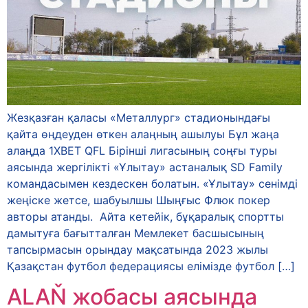
Жезқазған қаласы «Металлург» стадионындағы
қайта өңдеуден өткен алаңның ашылуы Бұл жаңа
алаңда 1XBET QFL Бірінші лигасының соңғы туры
аясында жергілікті «Ұлытау» астаналық SD Family
командасымен кездескен болатын. «Ұлытау» сенімді
жеңіске жетсе, шабуылшы Шыңғыс Флюк покер
авторы атанды. Айта кетейік, бұқаралық спортты
дамытуға бағытталған Мемлекет басшысының
тапсырмасын орындау мақсатында 2023 жылы
Қазақстан футбол федерациясы елімізде футбол […]
ALAŇ жобасы аясында