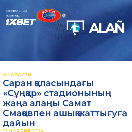
Генеральный
партнер:
НОВОСТИ
Саран қаласындағы
«Сұңқар» стадионының
жаңа алаңы Самат
Смақовпен ашық жаттығуға
дайын
11 НОЯБРЯ 2024